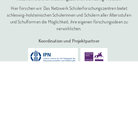
Hier forschen wir. Das Netzwerk Schülerforschungszentren bietet
schleswig-holsteinischen Schülerinnen und Schülern aller Altersstufen
und Schulformen die Möglichkeit, ihre eigenen Forschungsideen zu
verwirklichen.
Koordination und Projektpartner
Unsere Standorte in Schleswig-Holstein:
Dithmarschen Nord
Dithmarschen Süd
Kieler Forschungswerkstatt
Nordfriesland
Pinneberg
Schleswig-Flensburg
Segeberg
Stormarn