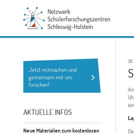
30.
S
Jetzt mitmachen und
gemeinsam mit uns
forschen!
Am
Uh
ei
AKTUELLE INFOS
La
Neue Materialien zum kostenlosen
Da