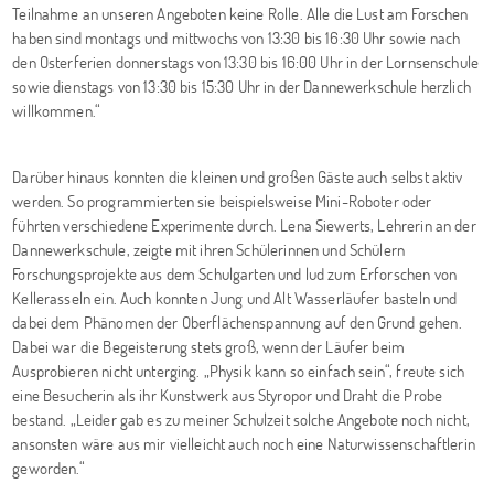
Teilnahme an unseren Angeboten keine Rolle. Alle die Lust am Forschen
haben sind montags und mittwochs von 13:30 bis 16:30 Uhr sowie nach
den Osterferien donnerstags von 13:30 bis 16:00 Uhr in der Lornsenschule
sowie dienstags von 13:30 bis 15:30 Uhr in der Dannewerkschule herzlich
willkommen.“
Darüber hinaus konnten die kleinen und großen Gäste auch selbst aktiv
werden. So programmierten sie beispielsweise Mini-Roboter oder
führten verschiedene Experimente durch. Lena Siewerts, Lehrerin an der
Dannewerkschule, zeigte mit ihren Schülerinnen und Schülern
Forschungsprojekte aus dem Schulgarten und lud zum Erforschen von
Kellerasseln ein. Auch konnten Jung und Alt Wasserläufer basteln und
dabei dem Phänomen der Oberflächenspannung auf den Grund gehen.
Dabei war die Begeisterung stets groß, wenn der Läufer beim
Ausprobieren nicht unterging. „Physik kann so einfach sein“, freute sich
eine Besucherin als ihr Kunstwerk aus Styropor und Draht die Probe
bestand. „Leider gab es zu meiner Schulzeit solche Angebote noch nicht,
ansonsten wäre aus mir vielleicht auch noch eine Naturwissenschaftlerin
geworden.“